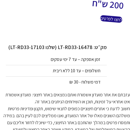
200
ש"ח
לחצו לפרטים
מק״ט: LT-RD33-16478 (שלנו LT-RD33-17103)
זמן אספקה – עד 7 ימי עסקים
תשלומים – עד 10 ללא ריבית
דמי משלוח - 30 ₪
בתם את אתר מועדון אשמורת ואתם נמצאים באתר חיצוני. מועדון אשמורת
נו אחראי על זמינות, תוכן או השירותים הניתנים באתר זה.
וב לדעת כי אתרים חיצוניים כפופים לתנאי שימוש, תקנון ומדיניות פרטיות
להם השונים מאלו של אתר המועדון, ואנו ממליצים לכם לעיין בהם. במידה
מסרו פרטים במהלך שהותכם באתר החיצוני, כדי שיוכלו לחזור אליכם עם
צעות המשתלמות של המועדון, המידע יישמר באתר החיצוני ולמועדון