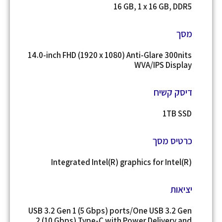
16 GB, 1 x 16 GB, DDR5
מסך
14.0-inch FHD (1920 x 1080) Anti-Glare 300nits
WVA/IPS Display
דיסק קשיח
1TB SSD
כרטיס מסך
Integrated Intel(R) graphics for Intel(R)
יציאות
USB 3.2 Gen 1 (5 Gbps) ports/One USB 3.2 Gen
2 (10 Gbps) Type-C with Power Delivery and